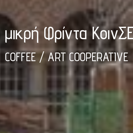
 μικρή Φρίντα ΚοινΣ
COFFEE / ART COOPERATIVE