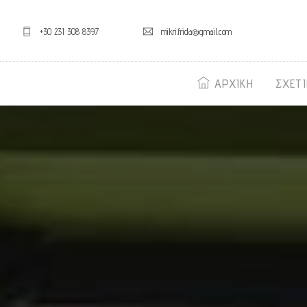
+30 231 308 8397
mikri.frida@gmail.com
ΑΡΧΙΚΗ
ΣΧΕΤ