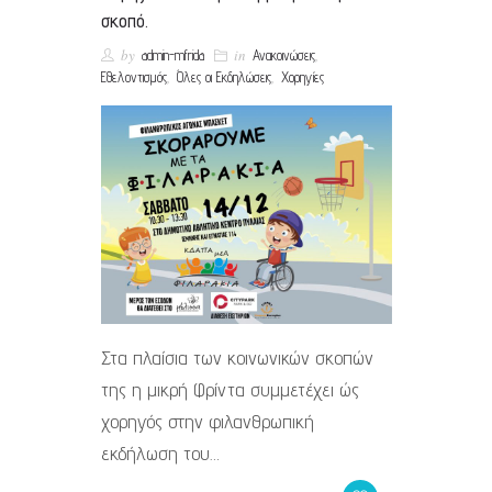
σκοπό.
by
in
,
admin-mfrida
Ανακοινώσεις
,
,
Εθελοντισμός
Όλες οι Εκδηλώσεις
Χορηγίες
​Στα πλαίσια των κοινωνικών σκοπών
της η μικρή Φρίντα συμμετέχει ώς
χορηγός στην φιλανθρωπική
εκδήλωση του…