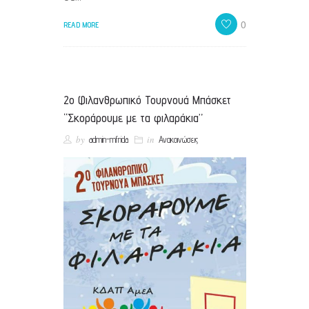
0
READ MORE
2ο Φιλανθρωπικό Τουρνουά Μπάσκετ
“Σκοράρουμε με τα φιλαράκια”
by
in
admin-mfrida
Ανακοινώσεις