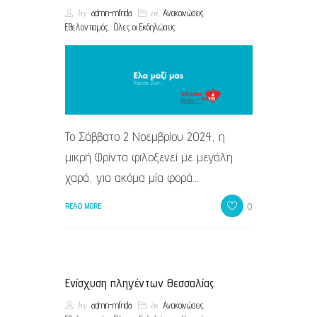
by
in
,
admin-mfrida
Ανακοινώσεις
,
Εθελοντισμός
Όλες οι Εκδηλώσεις
Το Σάββατο 2 Νοεμβρίου 2024, η
μικρή Φρίντα φιλοξενεί με μεγάλη
χαρά, για ακόμα μία φορά…
0
READ MORE
Ενίσχυση πληγέντων Θεσσαλίας.
by
in
,
admin-mfrida
Ανακοινώσεις