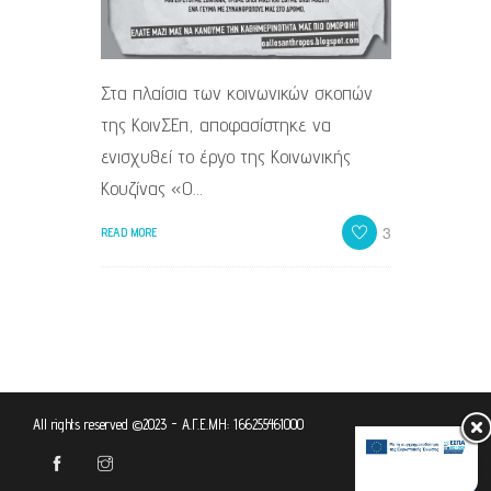
Στα πλαίσια των κοινωνικών σκοπών
της ΚοινΣΕπ, αποφασίστηκε να
ενισχυθεί το έργο της Κοινωνικής
Κουζίνας «Ο…
3
READ MORE
All rights reserved ©2023 - Α.Γ.Ε.ΜΗ: 166255461000