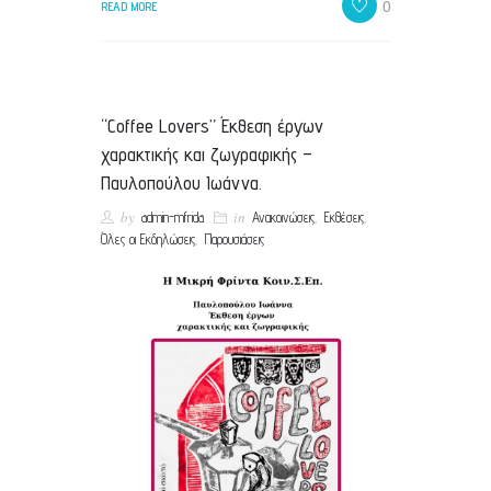
0
READ MORE
“Coffee Lovers” Έκθεση έργων
χαρακτικής και ζωγραφικής –
Παυλοπούλου Ιωάννα.
by
in
,
,
admin-mfrida
Ανακοινώσεις
Εκθέσεις
,
Όλες οι Εκδηλώσεις
Παρουσιάσεις