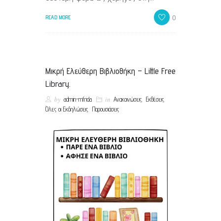
0
READ MORE
Μικρή Ελεύθερη Βιβλιοθήκη – Little Free
Library.
by
in
,
,
admin-mfrida
Ανακοινώσεις
Εκθέσεις
,
Όλες οι Εκδηλώσεις
Παρουσιάσεις