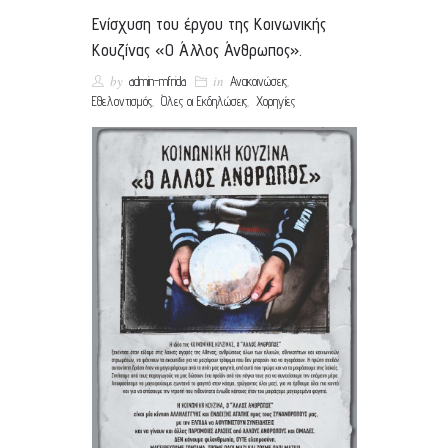
Ενίσχυση του έργου της Κοινωνικής
Κουζίνας «Ο Άλλος Άνθρωπος».
by
in
,
admin-mfrida
Ανακοινώσεις
,
,
Εθελοντισμός
Όλες οι Εκδηλώσεις
Χορηγίες