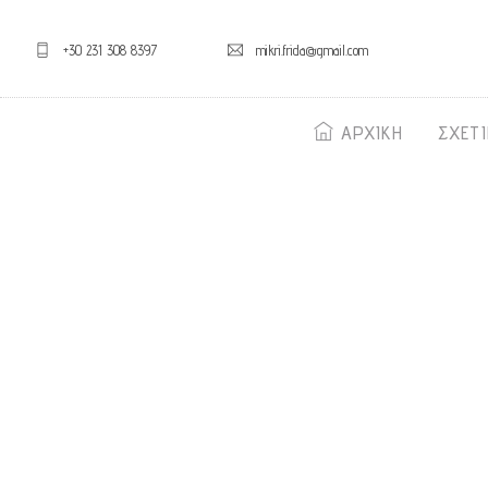
+30 231 308 8397
mikri.frida@gmail.com
ΑΡΧΙΚΗ
ΣΧΕΤ