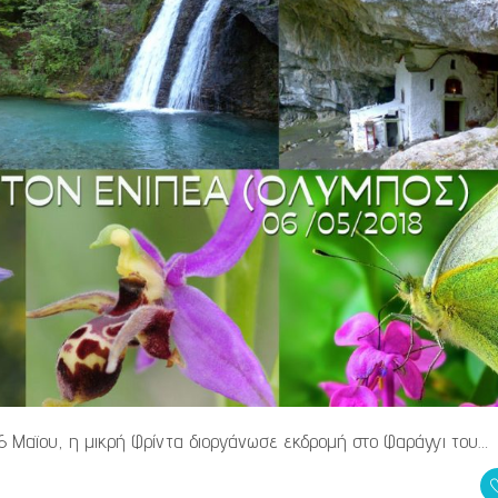
ς 6 Μαϊου, η μικρή Φρίντα διοργάνωσε εκδρομή στο Φαράγγι του…