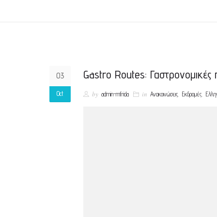
Gastro Routes: Γαστρονομικές 
03
Oct
by
in
,
,
admin-mfrida
Ανακοινώσεις
Εκδρομές
Ελλη