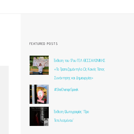
FEATURED POSTS
Έκθεση του 17ου ΓΕΛ ΘΕΣΣΑΛΟΝΙΚΗΣ
«Το Τραπεζομάντηλο Ως Κοινός Τόπος
Συνάντησης και Δημιουργίας»
#SheChangeSpeak
Έκθεση Φωτογραφίας “Προ
Τετελεσμένου”