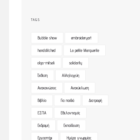
TAGS
Bubble show
embroideryart
handstitched
La petite Marguerite
olga-mitseli
solidarity
Έκθεση
Αλληλεγγύη
Ανακοινώσεις
Ανακύκλωση
Βιβλίο
Για παιδιά
Διατροφή
ΕΣΠΑ
Εθελοντισμός
Εκδρομή
Εκπαίδευση
Εργαστήρι
Ημέρα γνωριμίας