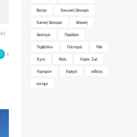
Θέατρο
Κοινωνική Οικονομία
Κυκλική Οικονομία
Μουσική
κές
Οικολογία
Παράδοση
Περιβάλλον
Πολιτισμός
Ρόδι
0
Τέχνη
Φύση
Χάρισε Ζωή
Χαρτομάνι
Χορηγία
εκθέσεις
κέντημα