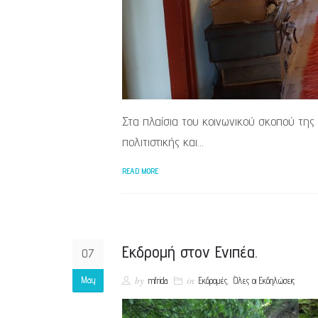
Στα πλαίσια του κοινωνικού σκοπού της
πολιτιστικής και…
READ MORE
Εκδρομή στον Ενιπέα.
07
May
by
in
,
mfrida
Εκδρομές
Όλες οι Εκδηλώσεις