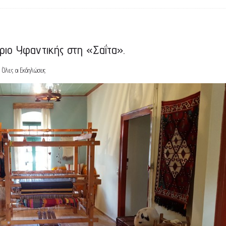
ριο Υφαντικής στη «Σαΐτα».
Όλες οι Εκδηλώσεις