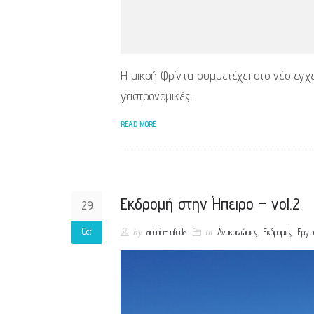
Η μικρή Φρίντα συμμετέχει στο νέο εγχ
γαστρονομικές…
READ MORE
Εκδρομή στην Ήπειρο – vol.2
29
Oct
by
in
,
,
admin-mfrida
Ανακοινώσεις
Εκδρομές
Εργα