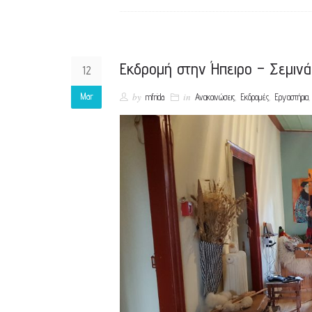
Εκδρομή στην Ήπειρο – Σεμινά
12
Mar
by
in
,
,
,
mfrida
Ανακοινώσεις
Εκδρομές
Εργαστήρια