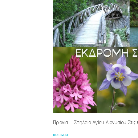
Πριόνια – Σπήλαιο Αγίου Διονυσίου Στι
READ MORE