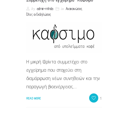
by
in
,
admin-mfrida
Ανακοινώσεις
Όλες οι Εκδηλώσεις
Η μικρή Φρίντα συμμετέχει στο
εγχείρημα που στοχεύει στη
διαμόρφωση νέων συνηθειών και την
παραγωγή βιοενέργειας,…
1
READ MORE