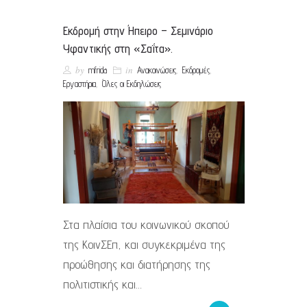
Εκδρομή στην Ήπειρο – Σεμινάριο
Υφαντικής στη «Σαΐτα».
by
in
,
,
mfrida
Ανακοινώσεις
Εκδρομές
,
Εργαστήρια
Όλες οι Εκδηλώσεις
Στα πλαίσια του κοινωνικού σκοπού
της ΚοινΣΕπ, και συγκεκριμένα της
προώθησης και διατήρησης της
πολιτιστικής και…