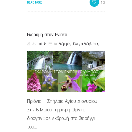
12
READ MORE
Εκδρομή στον Ενιπέα.
by
in
,
mfrida
Εκδρομές
Όλες οι Εκδηλώσεις
Πριόνια – Σπήλαιο Αγίου Διονυσίου
Στις 6 Μαϊου, η μικρή Φρίντα
διοργάνωσε εκδρομή στο Φαράγγι
του…