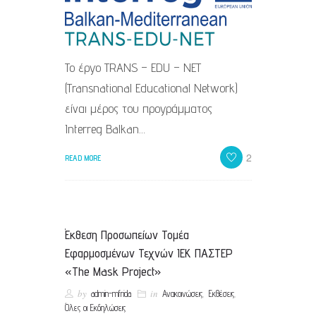
Το έργο TRANS – EDU – NET
(Transnational Educational Network)
είναι μέρος του προγράμματος
Interreg Balkan…
2
READ MORE
Έκθεση Προσωπείων Τομέα
Εφαρμοσμένων Τεχνών ΙΕΚ ΠΑΣΤΕΡ
«The Mask Project»
by
in
,
,
admin-mfrida
Ανακοινώσεις
Εκθέσεις
Όλες οι Εκδηλώσεις