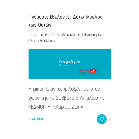
Γινόμαστε Εθελοντές Δότες Μυελού
των Οστών!
by
in
,
,
mfrida
Ανακοινώσεις
Εθελοντισμός
Όλες οι Εκδηλώσεις
Η μικρή Φρίντα, φιλοξένησε στον
χώρο της το Σάββατο 6 Απριλίου το
ΚΕΔΜΟΠ – «Χάρισε Ζωή»….
3
READ MORE