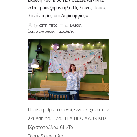
«Το Τραπεζομάντηλο Ως Κοινός Τόπος
Συνάντησης και Δημιουργίας»
by
in
,
admin-mfrida
Εκθέσεις
,
Όλες οι Εκδηλώσεις
Παρουσιάσεις
Η μικρή Φρίντα φιλοξενεί με χαρά την
έκθεση του 17ου ΓΕΛ ΘΕΣΣΑΛΟΝΙΚΗΣ
(Χριστοπούλου 6) «Το
Τραπεζομάντηλο…