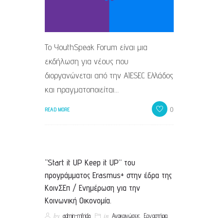
Το YouthSpeak Forum είναι μια
εκδήλωση για νέους που
διοργανώνεται από την AIESEC Ελλάδος
και πραγματοποιείται…
0
READ MORE
“Start it UP Keep it UP” του
προγράμματος Erasmus+ στην έδρα της
ΚοινΣΕπ / Ενημέρωση για την
Κοινωνική Οικονομία.
by
in
,
,
admin-mfrida
Ανακοινώσεις
Εργαστήρια