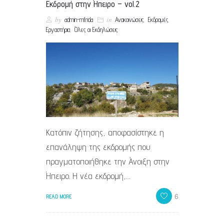
Εκδρομή στην Ήπειρο – vol.2
by
in
,
,
admin-mfrida
Ανακοινώσεις
Εκδρομές
,
Εργαστήρια
Όλες οι Εκδηλώσεις
Κατόπιν ζήτησης, αποφασίστηκε η
επανάληψη της εκδρομής που
πραγματοποιήθηκε την Άνοιξη στην
Ήπειρο. Η νέα εκδρομή,…
6
READ MORE