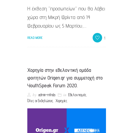
Η έκθεση “προσωπείων” που θα λάβει
χώρα στη Μικρή Φρίντα από 14
Φεβρουαρίου ως 5 Μαρτίου,…
1
READ MORE
Χορηγία στην εθελοντική ομάδα
φοιτητών Origen.gr για συμμετοχή στο
YouthSpeak Forum 2020.
by
in
,
admin-mfrida
Εθελοντισμός
,
Όλες οι Εκδηλώσεις
Χορηγίες