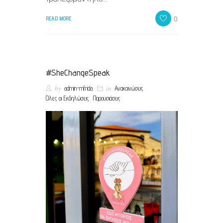
0
READ MORE
#SheChangeSpeak
by
in
,
admin-mfrida
Ανακοινώσεις
,
Όλες οι Εκδηλώσεις
Παρουσιάσεις