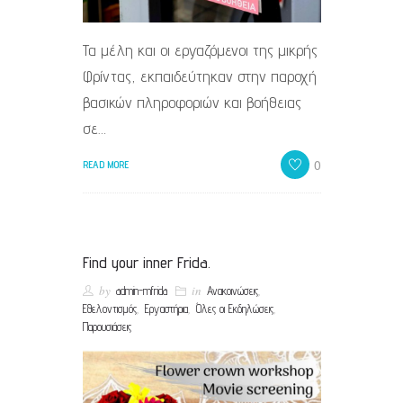
Τα μέλη και οι εργαζόμενοι της μικρής
Φρίντας, εκπαιδεύτηκαν στην παροχή
βασικών πληροφοριών και βοήθειας
σε…
0
READ MORE
Find your inner Frida.
by
in
,
admin-mfrida
Ανακοινώσεις
,
,
,
Εθελοντισμός
Εργαστήρια
Όλες οι Εκδηλώσεις
Παρουσιάσεις